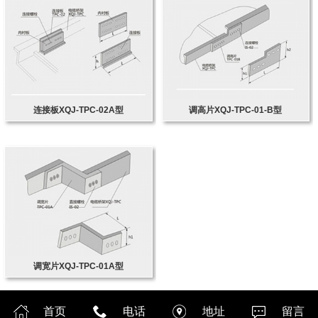
连接板XQJ-TPC-02A型
调高片XQJ-TPC-01-B型
调宽片XQJ-TPC-01A型
首页
电话
地址
留言