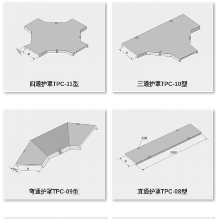
四通护罩TPC-11型
三通护罩TPC-10型
弯通护罩TPC-09型
直通护罩TPC-08型