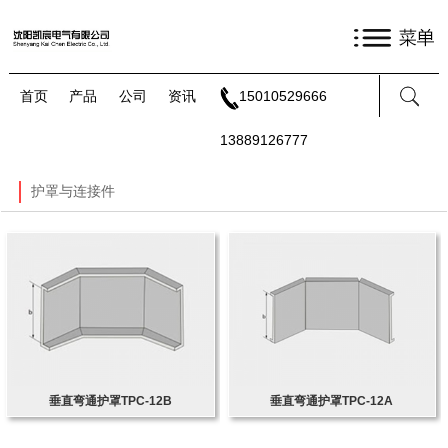
首页
产品
公司
资讯
15010529666
13889126777
护罩与连接件
垂直弯通护罩TPC-12B
垂直弯通护罩TPC-12A