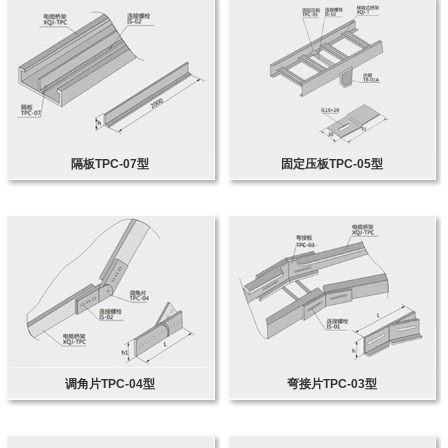
隔板TPC-07型
固定压板TPC-05型
调角片TPC-04型
弯接片TPC-03型