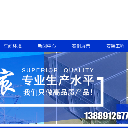
车间环境
新闻中心
案例展示
安装工程