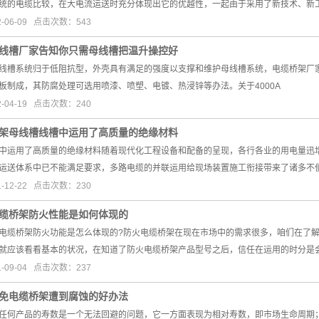
统的电缆比较，在大电流运送时充分体现出它的优越性，一起由于采用了新技术、新
-06-09 点击次数：543
线槽厂家告知你只需母线槽把温升操控好
线槽系统归于低阻抗型，外壳具有满足的强度以支撑和维护母线槽系统，电缆桥架厂家防
板制成，其防腐处理可选用喷漆、喷塑、电镀、热浸锌等办法。关于4000A
-04-19 点击次数：240
架母线槽线槽中运用了高质量的绝缘材料
中运用了高质量的绝缘材料随着现代化工程设备和配备的呈现，各行各业的用电量迅
运送体系中已不能满足要求，多路电缆的并联运用给现场装置施工衔接带来了诸多不
-12-22 点击次数：230
缆桥架防火性能是如何体现的
电缆桥架防火功能是怎么体现的?防火电缆桥架在现在市场中的需求很多，咱们在了解
就应该看看基本的状况，在知道了防火电缆桥架产品型号之后，信任在运用的时分是
-09-04 点击次数：237
免电缆桥架遭到腐蚀的好办法
任何产品的寿数是一个无法回避的问题，它一方面表现为相对寿数，即市场生命周期