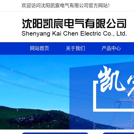
欢迎访问沈阳凯宸电气有限公司官方网站！
网站首页
关于我们
产品中心