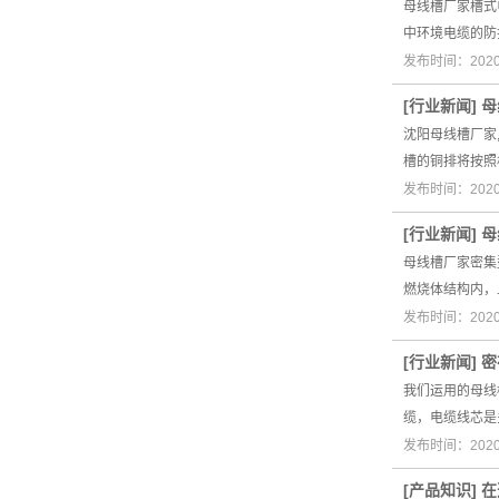
母线槽厂家槽式
中环境电缆的防
发布时间：2020
[
行业新闻
]
母
沈阳母线槽厂家
槽的铜排将按照
发布时间：2020
[
行业新闻
]
母
母线槽厂家密集
燃烧体结构内，
发布时间：2020
[
行业新闻
]
密
我们运用的母线
缆，电缆线芯是
发布时间：2020
[
产品知识
]
在