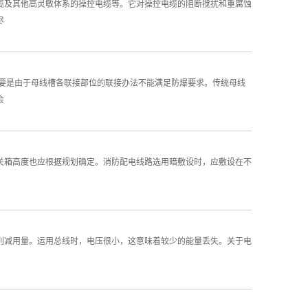
缆及其他高灵敏体系的操控电缆等。它对操控电缆的阻断搅扰和重腐蚀
尽
主要是由于母线槽各联接部位的联接办法不能满足防爆要求。传统母线
会
关箱高度也应根据规划确定。消防配电线路选用暗敷设时，应敷设在不
削减用量。运用总线时，电压很小，这意味着较少的能量丢失。关于电