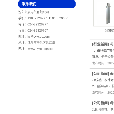
联系我们
沈阳凯宸电气有限公司
手机：13889126777 15010529666
电话：024-89326777
传真：024-89326767
封闭式
邮箱：kc@sykcgs.com
地址：沈阳市于洪区洪江路
[
行业新闻
]
母
网址 ：www.sykcdqgs.com
1、母线槽厂家
可靠、便于设备
发布时间：2022
[
公司新闻
]
母
母线槽厂家针对
2、留神装卸、
发布时间：2022
[
公司新闻
]
母
沈阳母线槽厂家