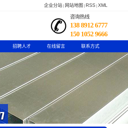
企业分站
网站地图
RSS
XML
|
|
|
咨询热线
138 8912 6777
150 1052 9666
招聘人才
在线留言
联系方式