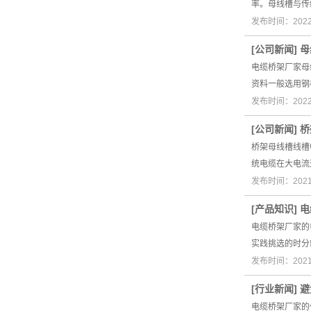
率。母线槽与传
发布时间：2022
[
公司新闻
]
母
电缆桥架厂家母
资料一般选用钢
发布时间：2022
[
公司新闻
]
桥
桥架母线槽线槽
统电缆在大电流
发布时间：2021
[
产品知识
]
电
电缆桥架厂家的
实践挑选的时分
发布时间：2021
[
行业新闻
]
避
电缆桥架厂家的